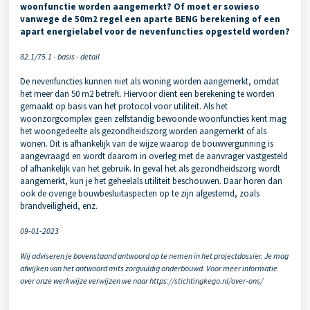
woonfunctie worden aangemerkt? Of moet er sowieso
vanwege de 50m2 regel een aparte BENG berekening of een
apart energielabel voor de nevenfuncties opgesteld worden?
82.1/75.1 - basis - detail
De nevenfuncties kunnen niet als woning worden aangemerkt, omdat
het meer dan 50 m2 betreft. Hiervoor dient een berekening te worden
gemaakt op basis van het protocol voor utiliteit. Als het
woonzorgcomplex geen zelfstandig bewoonde woonfuncties kent mag
het woongedeelte als gezondheidszorg worden aangemerkt of als
wonen. Dit is afhankelijk van de wijze waarop de bouwvergunning is
aangevraagd en wordt daarom in overleg met de aanvrager vastgesteld
of afhankelijk van het gebruik. In geval het als gezondheidszorg wordt
aangemerkt, kun je het geheelals utiliteit beschouwen. Daar horen dan
ook de overige bouwbesluitaspecten op te zijn afgestemd, zoals
brandveiligheid, enz.
09-01-2023
Wij adviseren je bovenstaand antwoord op te nemen in het projectdossier. Je mag
afwijken van het antwoord mits zorgvuldig onderbouwd. Voor meer informatie
over onze werkwijze verwijzen we naar
https://stichtingkego.nl/over-ons/