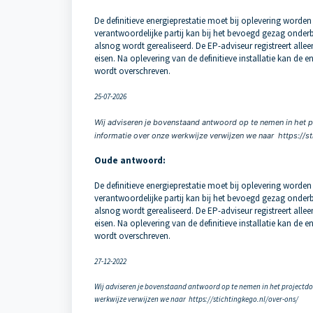
De definitieve energieprestatie moet bij oplevering worden
verantwoordelijke partij kan bij het bevoegd gezag onde
alsnog wordt gerealiseerd. De EP-adviseur registreert alle
eisen. Na oplevering van de definitieve installatie kan de
wordt overschreven.
25-07-2026
Wij adviseren je bovenstaand antwoord op te nemen in het 
informatie over onze werkwijze verwijzen we naar https://s
Oude antwoord:
De definitieve energieprestatie moet bij oplevering worden
verantwoordelijke partij kan bij het bevoegd gezag onde
alsnog wordt gerealiseerd. De EP-adviseur registreert alle
eisen. Na oplevering van de definitieve installatie kan de
wordt overschreven.
27-12-2022
Wij adviseren je bovenstaand antwoord op te nemen in het projectd
werkwijze verwijzen we naar https://stichtingkego.nl/over-ons/