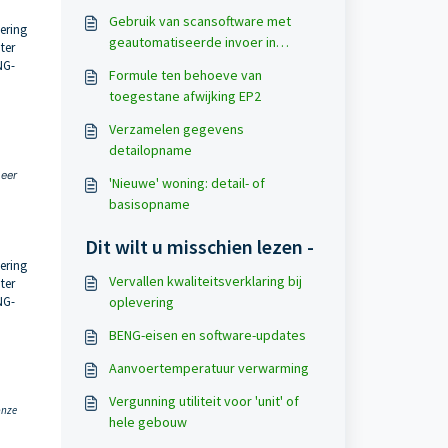
Gebruik van scansoftware met
vering
geautomatiseerde invoer in
ter
geattesteerde software
NG-
Formule ten behoeve van
toegestane afwijking EP2
Verzamelen gegevens
detailopname
meer
'Nieuwe' woning: detail- of
basisopname
Dit wilt u misschien lezen -
vering
Vervallen kwaliteitsverklaring bij
ter
NG-
oplevering
BENG-eisen en software-updates
Aanvoertemperatuur verwarming
Vergunning utiliteit voor 'unit' of
onze
hele gebouw