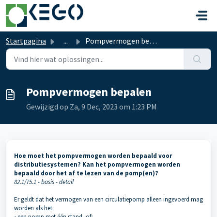
Doorgaan naar hoofdinhoud
Startpagina
...
Pompvermogen bepalen
Pompvermogen bepalen
Gewijzigd op Za, 9 Dec, 2023 om 1:23 PM
Hoe moet het pompvermogen worden bepaald voor
distributiesystemen? Kan het pompvermogen worden
bepaald door het af te lezen van de pomp(en)?
82.1/75.1 - basis - detail
Er geldt dat het vermogen van een circulatiepomp alleen ingevoerd mag
worden als het:
• een pomp met één stand, of;