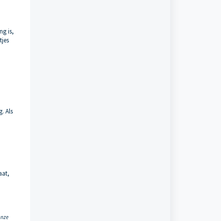
ng is,
tjes
. Als
aat,
onze