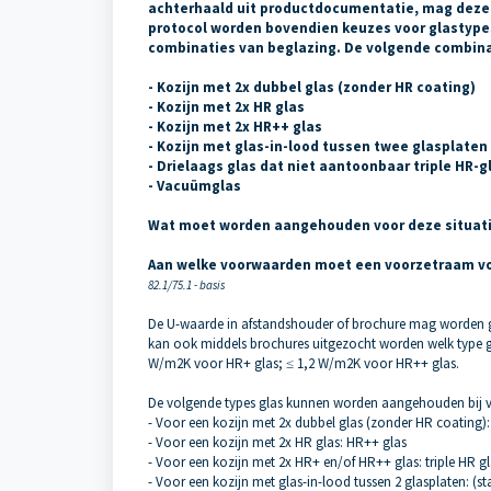
achterhaald uit productdocumentatie, mag deze 
protocol worden bovendien keuzes voor glastyp
combinaties van beglazing. De volgende combina
- Kozijn met 2x dubbel glas (zonder HR coating)
- Kozijn met 2x HR glas
- Kozijn met 2x HR++ glas
- Kozijn met glas-in-lood tussen twee glasplaten
- Drielaags glas dat niet aantoonbaar triple HR-gl
- Vacuümglas
Wat moet worden aangehouden voor deze situat
Aan welke voorwaarden moet een voorzetraam v
82.1/75.1 - basis
De U-waarde in afstandshouder of brochure mag worden ge
kan ook middels brochures uitgezocht worden welk type g
W/m2K voor HR+ glas; ≤ 1,2 W/m2K voor HR++ glas.
De volgende types glas kunnen worden aangehouden bij
- Voor een kozijn met 2x dubbel glas (zonder HR coating)
- Voor een kozijn met 2x HR glas: HR++ glas
- Voor een kozijn met 2x HR+ en/of HR++ glas: triple HR g
- Voor een kozijn met glas-in-lood tussen 2 glasplaten: (s