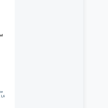
ol
pe
 1,6