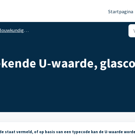
Startpagina
ouwkundige gegevens (H.8)
bekende U-waarde, glasc
de staat vermeld, of op basis van een typecode kan de U-waarde word