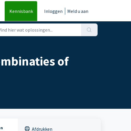
Kennisbank
Inloggen
Meld u aan
ombinaties of
en
Afdrukken