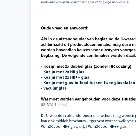
werkwijze verwijzen we naar
https://stichtingkego.nl/over-ons/
Oude vraag en antwoord:
Als in de afstandhouder van beglazing de U-waard
achterhaald uit productdocumentatie, mag deze in
worden bovendien keuzes voor glastypes voorges
beglazing. De volgende combinaties worden daarb
- Kozijn met 2x dubbel glas (zonder HR coating)
- Kozijn met 2x HR glas
- Kozijn met 2x HR++ glas
- Kozijn met glas-in-lood tussen twee glasplaten
- Vacuümglas
Wat moet worden aangehouden voor deze situatie
82.1/75.1 - basis
De U-waarde in afstandshouder of brochure mag worden ge
kan ook middels brochures uitgezocht worden welk type g
W/m2K voor HR+ glas; ≤ 1,2 W/m2K voor HR++ glas.