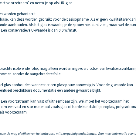
as met voorzetraam’ en neem je op als HR-glas
n worden gehanteerd:
abase, kan deze worden gebruikt voor de basisopname. Als er geen kwaliteitsverklari
nde aanhouden. Als het glas is waarbij je de spouw niet kunt zien, maar wel de pun
 Een conservatieve U-waarde is dan 0,9 W/m2K.
achte isolerende folie, mag alleen worden ingevoerd o.b.v. een kwaliteitsverklaring
genomen zonder de aangebrachte folie.
bbel glas aanhouden wanneer er een glasspouw aanwezig is. Voor de g-waarde kan
ventueel beschikbare documentatie een andere g-waarde blijkt.
n. Een voorzetraam kan vast of uitneembaar zijn. Wel moet het voorzetraam het
om een vast en star materiaal zoals glas of harde kunststof (plexiglas, polycarbon
als voorzetraam.
ossier. Je mag afwijken van het antwoord mits zorgvuldig onderbouwd. Voor meer informatie over 