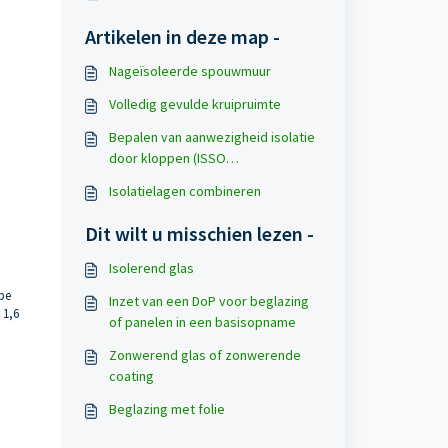
Artikelen in deze map -
Nageïsoleerde spouwmuur
Volledig gevulde kruipruimte
Bepalen van aanwezigheid isolatie
door kloppen (ISSO
Praktijkhandboek)
Isolatielagen combineren
Dit wilt u misschien lezen -
Isolerend glas
pe
Inzet van een DoP voor beglazing
 1,6
of panelen in een basisopname
Zonwerend glas of zonwerende
coating
Beglazing met folie