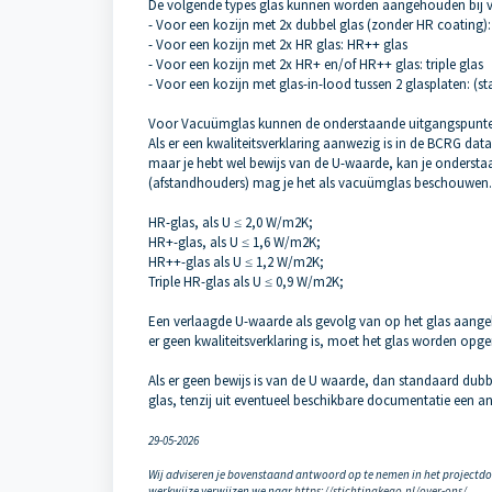
De volgende types glas kunnen worden aangehouden bij
- Voor een kozijn met 2x dubbel glas (zonder HR coating)
- Voor een kozijn met 2x HR glas: HR++ glas
- Voor een kozijn met 2x HR+ en/of HR++ glas: triple glas
- Voor een kozijn met glas-in-lood tussen 2 glasplaten: (s
Voor Vacuümglas kunnen de onderstaande uitgangspunte
Als er een kwaliteitsverklaring aanwezig is in de BCRG dat
maar je hebt wel bewijs van de U-waarde, kan je onderstaa
(afstandhouders) mag je het als vacuümglas beschouwen.
HR-glas, als U ≤ 2,0 W/m2K;
HR+-glas, als U ≤ 1,6 W/m2K;
HR++-glas als U ≤ 1,2 W/m2K;
Triple HR-glas als U ≤ 0,9 W/m2K;
Een verlaagde U-waarde als gevolg van op het glas aangebr
er geen kwaliteitsverklaring is, moet het glas worden op
Als er geen bewijs is van de U waarde, dan standaard d
glas, tenzij uit eventueel beschikbare documentatie een an
29-05-2026
Wij adviseren je bovenstaand antwoord op te nemen in het projectd
werkwijze verwijzen we naar
https://stichtingkego.nl/over-ons/