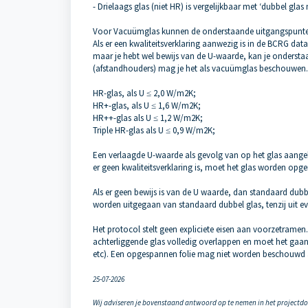
- Drielaags glas (niet HR) is vergelijkbaar met ‘dubbel gl
Voor Vacuümglas kunnen de onderstaande uitgangspunte
Als er een kwaliteitsverklaring aanwezig is in de BCRG dat
maar je hebt wel bewijs van de U-waarde, kan je onderstaa
(afstandhouders) mag je het als vacuümglas beschouwen.
HR-glas, als U ≤ 2,0 W/m2K;
HR+-glas, als U ≤ 1,6 W/m2K;
HR++-glas als U ≤ 1,2 W/m2K;
Triple HR-glas als U ≤ 0,9 W/m2K;
Een verlaagde U-waarde als gevolg van op het glas aangebr
er geen kwaliteitsverklaring is, moet het glas worden op
Als er geen bewijs is van de U waarde, dan standaard du
worden uitgegaan van standaard dubbel glas, tenzij uit e
Het protocol stelt geen expliciete eisen aan voorzetrame
achterliggende glas volledig overlappen en moet het gaan 
etc). Een opgespannen folie mag niet worden beschouwd 
25-07-2026
Wij adviseren je bovenstaand antwoord op te nemen in het projectd