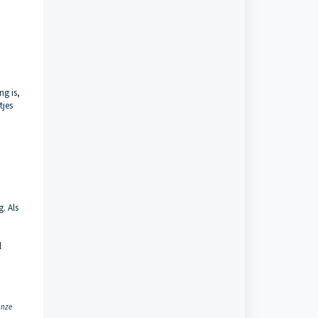
ng is,
tjes
. Als
l
onze