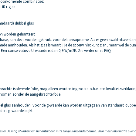
 voorkomende combinaties:
: HR+ glas
tandaard) dubbel glas
n worden gehanteerd:
abase, kan deze worden gebruikt voor de basisopname. Als er geen kwaliteitsverklari
nde aanhouden. Als het glas is waarbij je de spouw niet kunt zien, maar wel de pun
 Een conservatieve U-waarde is dan 0,9 W/m2K. Zie verder onze FAQ
achte isolerende folie, mag alleen worden ingevoerd o.b.v. een kwaliteitsverklaring
genomen zonder de aangebrachte folie.
ubbel glas aanhouden. Voor de g-waarde kan worden uitgegaan van standaard dubbe
dere g-waarde blijkt.
ossier. Je mag afwijken van het antwoord mits zorgvuldig onderbouwd. Voor meer informatie over 