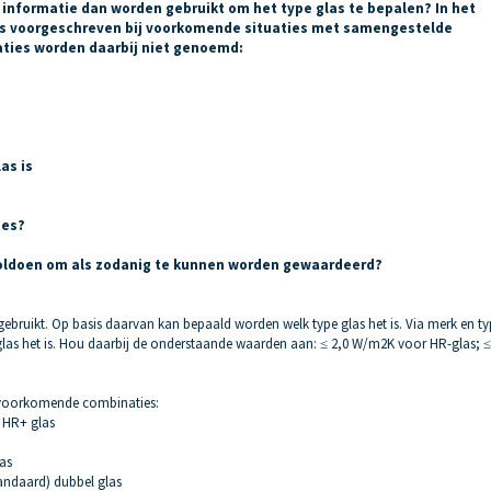
informatie dan worden gebruikt om het type glas te bepalen? In het
es voorgeschreven bij voorkomende situaties met samengestelde
ties worden daarbij niet genoemd:
as is
ies?
oldoen om als zodanig te kunnen worden gewaardeerd?
bruikt. Op basis daarvan kan bepaald worden welk type glas het is. Via merk en ty
las het is. Hou daarbij de onderstaande waarden aan: ≤ 2,0 W/m2K voor HR-glas; ≤
 voorkomende combinaties:
: HR+ glas
las
tandaard) dubbel glas