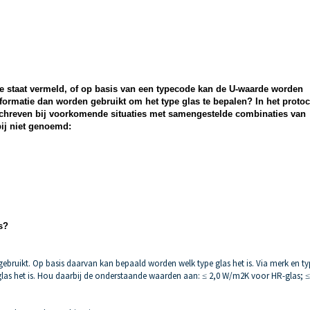
e staat vermeld, of op basis van een typecode kan de U-waarde worden
formatie dan worden gebruikt om het type glas te bepalen? In het
protoc
chreven bij voorkomende situaties met samenges
telde combinaties van
ij niet genoemd:
s?
bruikt. Op basis daarvan kan bepaald worden welk type glas het is. Via merk en ty
las het is. Hou daarbij de onderstaande waarden aan: ≤ 2,0 W/m2K voor HR-glas; ≤