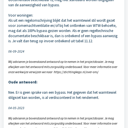
van de aanwezigheid van bypass.
Voor woningen:
Als uit een regelomschrijving blijkt dat het warmtewiel stil wordt gezet
voor zomernachtventilatie en/of bij het ontbreken van WTW-behoefte,
mag dat als 100% bypass gezien worden. Als er geen regeltechnische
documentatie beschikbaar is, dan is onbekend of een bypass aanwezig
is. Je valt dan terug op invoer onbekend uit tabel 11.12.
06-09-2024
Wij adviseren je bovenstaand antwoord op te nemen in het projectdossier. Je mag
afwijken van het antwoord mits zorgvuldig onderbouwd. Voor meer informatie over
onze werkwijze verwijzen we naar https://stichtingkego.nl/over-ons/
Oude antwoord:
Nee. Er is geen sprake van een bypass. Het gegeven dat het warmtewiel
stilgezet kan worden, is al verdisconteerd in het rendement.
04-05-2023
Wij adviseren je bovenstaand antwoord op te nemen in het projectdossier. Je mag
afwijken van het antwoord mits zorgvuldig onderbouwd. Voor meer informatie over