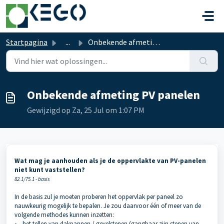
Doorgaan naar hoofdinhoud
Startpagina
...
Onbekende afmeting PV panelen
Onbekende afmeting PV panelen
Gewijzigd op Za, 25 Jul om 1:07 PM
Wat mag je aanhouden als je de oppervlakte van PV-panelen
niet kunt vaststellen?
82.1/75.1 - basis
In de basis zul je moeten proberen het oppervlak per paneel zo
nauwkeurig mogelijk te bepalen. Je zou daarvoor één of meer van de
volgende methodes kunnen inzetten:
• het tellen van dakpannen / gevelstenen (gangbaar zijn stenen van