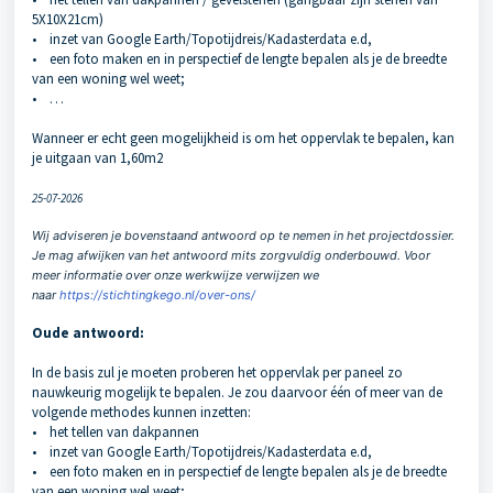
5X10X21cm)
• inzet van Google Earth/Topotijdreis/Kadasterdata e.d,
• een foto maken en in perspectief de lengte bepalen als je de breedte
van een woning wel weet;
• …
Wanneer er echt geen mogelijkheid is om het oppervlak te bepalen, kan
je uitgaan van 1,60m2
25-07-2026
Wij adviseren je bovenstaand antwoord op te nemen in het projectdossier.
Je mag afwijken van het antwoord mits zorgvuldig onderbouwd. Voor
meer informatie over onze werkwijze verwijzen we
naar
https://stichtingkego.nl/over-ons/
Oude antwoord:
In de basis zul je moeten proberen het oppervlak per paneel zo
nauwkeurig mogelijk te bepalen. Je zou daarvoor één of meer van de
volgende methodes kunnen inzetten:
• het tellen van dakpannen
• inzet van Google Earth/Topotijdreis/Kadasterdata e.d,
• een foto maken en in perspectief de lengte bepalen als je de breedte
van een woning wel weet;