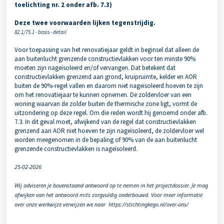
toelichting nr. 2 onder afb. 7.3)
Deze twee voorwaarden lijken tegenstrijdig.
82.1/75.1 - basis - detail
Voor toepassing van het renovatiejaar geldt in beginsel dat alleen de
aan buitenlucht grenzende constructievlakken voor ten minste 90%
moeten zijn nageïsoleerd en/of vervangen. Dat betekent dat
constructievlakken grenzend aan grond, kruipruimte, kelder en AOR
buiten de 90%-regel vallen en daarom niet nageïsoleerd hoeven te zijn
om het renovatiejaar te kunnen opnemen. De zoldervloer van een
woning waarvan de zolder buiten de thermische zone ligt, vormt de
uitzondering op deze regel. Om die reden wordt hij genoemd onder afb.
7.3. In dit geval moet, afwijkend van de regel dat constructievlakken
grenzend aan AOR niet hoeven te zijn nageïsoleerd, de zoldervloer wel
worden meegenomen in de bepaling of 90% van de aan buitenlucht
grenzende constructievlakken is nageïsoleerd.
25-02-2026
Wij adviseren je bovenstaand antwoord op te nemen in het projectdossier. Je mag
afwijken van het antwoord mits zorgvuldig onderbouwd. Voor meer informatie
over onze werkwijze verwijzen we naar https://stichtingkego.nl/over-ons/