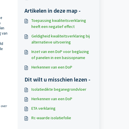
Artikelen in deze map -
de
Toepassing kwaliteitsverklaring
n
heeft een negatief effect
den
g van
Geldigheid kwaliteitsverklaring bij
alternatieve uitvoering
eld
de
Inzet van een DoP voor beglazing
of panelen in een basisopname
Herkennen van een DoP
Dit wilt u misschien lezen -
Isolatiedikte beganegrondvloer
Herkennen van een DoP
 over
ETA verklaring
Rc-waarde isolatiefolie