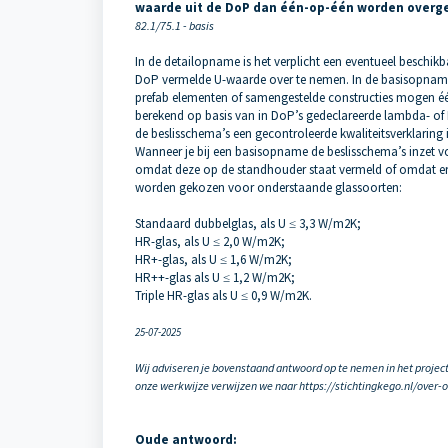
waarde uit de DoP dan één-op-één worden over
82.1/75.1 - basis
In de detailopname is het verplicht een eventueel beschikba
DoP vermelde U-waarde over te nemen. In de basisopname i
prefab elementen of samengestelde constructies mogen
berekend op basis van in DoP’s gedeclareerde lambda- of R
de beslisschema’s een gecontroleerde kwaliteitsverklaring 
Wanneer je bij een basisopname de beslisschema’s inzet vo
omdat deze op de standhouder staat vermeld of omdat er
worden gekozen voor onderstaande glassoorten:
Standaard dubbelglas, als U ≤ 3,3 W/m2K;
HR-glas, als U ≤ 2,0 W/m2K;
HR+-glas, als U ≤ 1,6 W/m2K;
HR++-glas als U ≤ 1,2 W/m2K;
Triple HR-glas als U ≤ 0,9 W/m2K.
25-07-2025
Wij adviseren je bovenstaand antwoord op te nemen in het projec
onze werkwijze verwijzen we naar https://stichtingkego.nl/over-
Oude antwoord: