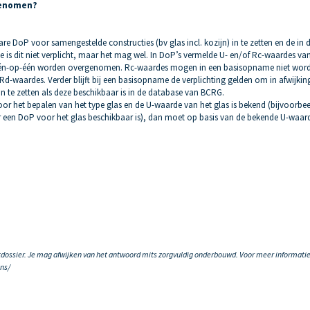
genomen?
re DoP voor samengestelde constructies (bv glas incl. kozijn) in te zetten en de in 
s dit niet verplicht, maar het mag wel. In DoP’s vermelde U- en/of Rc-waardes va
 één-op-één worden overgenomen. Rc-waardes mogen in een basisopname niet wor
d-waardes. Verder blijft bij een basisopname de verplichting gelden om in afwijkin
in te zetten als deze beschikbaar is in de database van BCRG.
or het bepalen van het type glas en de U-waarde van het glas is bekend (bijvoorbe
 een DoP voor het glas beschikbaar is), dan moet op basis van de bekende U-waar
tdossier. Je mag afwijken van het antwoord mits zorgvuldig onderbouwd. Voor meer informatie
ons/