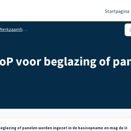
Startpagina
erkzaamheden EP-adviseur (H.5)
oP voor beglazing of pa
beglazing of panelen worden ingezet in de basisopname en mag de U-