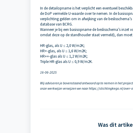
In de detailopname is het verplicht een eventueel beschikba
de DoP vermelde U-waarde over te nemen. In de basisopname
verplichting gelden om in afwijking van de beslisschema’s e
database van BCRG.
Wanneer je bij een basisopname de beslisschema’s inzet vo
omdat deze op de standhouder staat vermeld), dan moet
HR-glas, als U ≤ 2,0 W/m2K;
HR+-glas, als U ≤ 1,6 W/m2K;
HR++-glas als U ≤ 1,2 W/m2K;
Triple HR-glas als U ≤ 0,9 W/m2K.
16-06-2025
Wij adviseren je bovenstaand antwoord op te nemen in het projec
onze werkwijze verwijzen we naar https://stichtingkego.nl/over-
Was dit artike