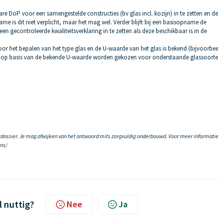
re DoP voor een samengestelde constructies (bv glas incl. kozijn) in te zetten en de
 is dit niet verplicht, maar het mag wel. Verder blijft bij een basisopname de
en gecontroleerde kwaliteitsverklaring in te zetten als deze beschikbaar is in de
or het bepalen van het type glas en de U-waarde van het glas is bekend (bijvoorbe
 op basis van de bekende U-waarde worden gekozen voor onderstaande glassoorte
tdossier. Je mag afwijken van het antwoord mits zorgvuldig onderbouwd. Voor meer informatie
ons/
l nuttig?
Nee
Ja